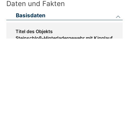
Daten und Fakten
Basisdaten
Titel des Objekts
Steinschloß-Hinterladergewehr mit Kipplauf
Autor
Georg Hartl (erw. 1658 - 1696)
Datierung
um 1680/90
Kategorie
Waffe
Entstehungsort
Salzburg
Material / Technik
G 376
Inventare & Publikationen