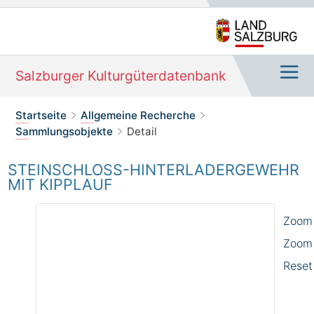
Salzburger Kulturgüterdatenbank
Navi
Sie befinden sich hier:
Startseite
Allgemeine Recherche
>
>
Sammlungsobjekte
Detail
>
STEINSCHLOSS-HINTERLADERGEWEHR M
IT KIPPLAUF
Zoom 
Zoom
Reset