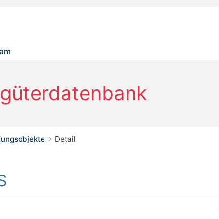
eam
rgüterdatenbank
ungsobjekte
Detail
>
S