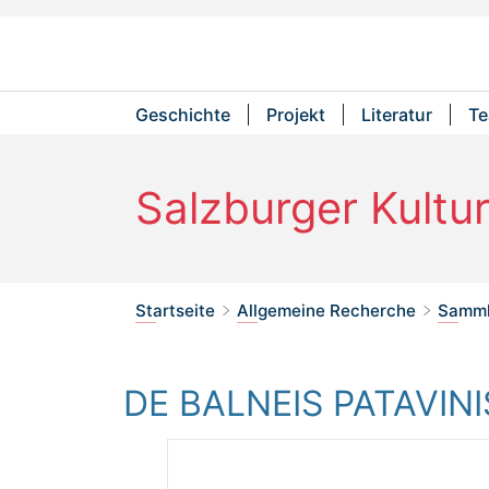
Geschichte
Projekt
Literatur
T
Hauptmenü
Salzburger Kultu
Sie befinden sich hier:
Startseite
Allgemeine Recherche
Samml
>
>
DE BALNEIS PATAVINI