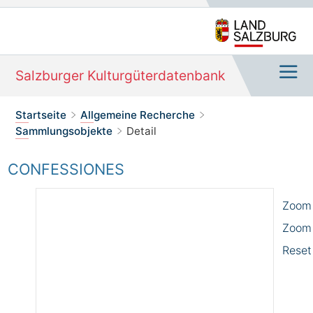
Salzburger Kulturgüterdatenbank
Navi
Sie befinden sich hier:
Startseite
Allgemeine Recherche
>
>
Sammlungsobjekte
Detail
>
CONFESSIONES
Zoom 
Zoom
Reset