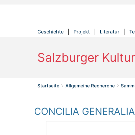
Geschichte
Projekt
Literatur
T
Hauptmenü
Salzburger Kultu
Sie befinden sich hier:
Startseite
Allgemeine Recherche
Samml
>
>
CONCILIA GENERALIA