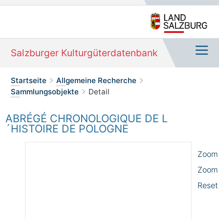
Salzburger Kulturgüterdatenbank
Navi
Sie befinden sich hier:
Startseite
Allgemeine Recherche
>
>
Sammlungsobjekte
Detail
>
ABRÉGÉ CHRONOLOGIQUE DE L
´HISTOIRE DE POLOGNE
Zoom 
Zoom
Reset