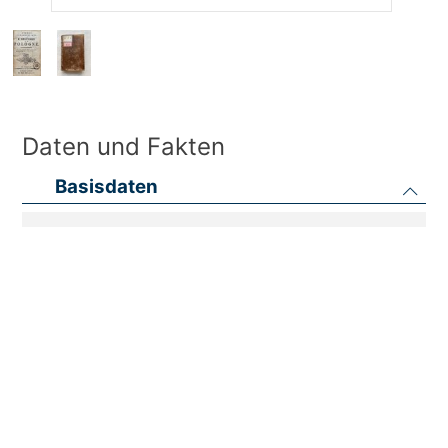
Daten und Fakten
Basisdaten
Titel des Objekts
Abrégé chronologique de l´histoire de
Pologne
Autor
Friedrich August Schmidt (ca. 18. Jh.-19. Jh.)
Datierung
1763
Kategorie
Buch